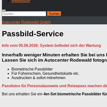
Impressum
Suchen
nach:
Autocenter Rodewald GmbH
Passbild-Service
Info vom 05.06.2026: System befindet sich der Wartung
Innerhalb weniger Minuten erhalten Sie bei uns
Lassen Sie sich im Autocenter Rodewald fotogra
Biometrische Passbilder
Für Führerschein, Gesundheitskarte etc.
Ausdrucken & sofort mitnehmen
Passfotos für Personalausweis und Reisepass machen die
Bei uns erhalten Sie ein
4er-Set biometrische Passbilder fü