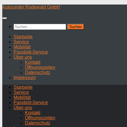
Zum
Autocenter Rodewald GmbH
Inhalt
springen
Suchen
nach:
Startseite
Service
Mobilität
Passbild-Service
Über uns
Kontakt
Öffnungszeiten
Datenschutz
Impressum
Startseite
Service
Mobilität
Passbild-Service
Über uns
Kontakt
Öffnungszeiten
Datenschutz