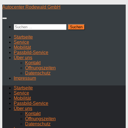
Zum
Autocenter Rodewald GmbH
Inhalt
springen
Suchen
nach:
Startseite
Service
Mobilität
Passbild-Service
Über uns
Kontakt
Öffnungszeiten
Datenschutz
Impressum
Startseite
Service
Mobilität
Passbild-Service
Über uns
Kontakt
Öffnungszeiten
Datenschutz